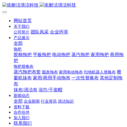
网站首页
关于我们
团队风采
企业环境
公司简介
产品展示
全部
拖把
胶棉拖把
平板拖把
电动拖把
蒸汽拖把
家用拖把
商用拖
把
拖把替换布
蒸汽拖把布套
擦
圆盘拖布
家用电动拖布
扫地机器人替换布
窗机抹布
家用/商用手动拖布
一次性替换布
其他定制拖
布
抹布/清洁布
浴巾/干发帽
新闻动态
全部
企业新闻
行业资讯
清洁知识
资料下载
合作伙伴
加入我们
联系我们