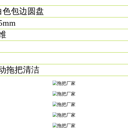
ell白色包边圆盘
5mm
维
动拖把清洁