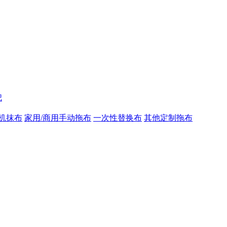
把
机抹布
家用/商用手动拖布
一次性替换布
其他定制拖布