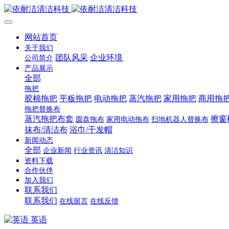
网站首页
关于我们
团队风采
企业环境
公司简介
产品展示
全部
拖把
胶棉拖把
平板拖把
电动拖把
蒸汽拖把
家用拖把
商用拖
拖把替换布
蒸汽拖把布套
擦窗
圆盘拖布
家用电动拖布
扫地机器人替换布
抹布/清洁布
浴巾/干发帽
新闻动态
全部
企业新闻
行业资讯
清洁知识
资料下载
合作伙伴
加入我们
联系我们
联系我们
在线留言
在线反馈
英语