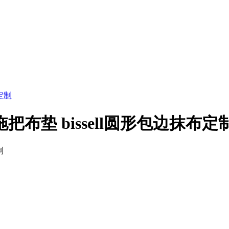
布垫 bissell圆形包边抹布定
制