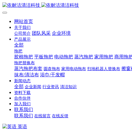
网站首页
关于我们
团队风采
企业环境
公司简介
产品展示
全部
拖把
胶棉拖把
平板拖把
电动拖把
蒸汽拖把
家用拖把
商用拖
拖把替换布
蒸汽拖把布套
擦窗
圆盘拖布
家用电动拖布
扫地机器人替换布
抹布/清洁布
浴巾/干发帽
新闻动态
全部
企业新闻
行业资讯
清洁知识
资料下载
合作伙伴
加入我们
联系我们
联系我们
在线留言
在线反馈
英语