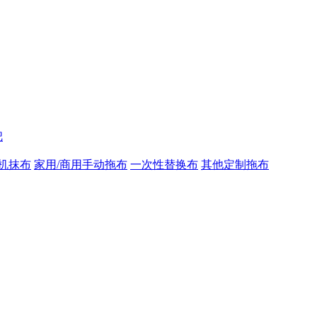
把
机抹布
家用/商用手动拖布
一次性替换布
其他定制拖布