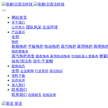
网站首页
关于我们
团队风采
企业环境
公司简介
产品展示
全部
拖把
胶棉拖把
平板拖把
电动拖把
蒸汽拖把
家用拖把
商用拖
拖把替换布
蒸汽拖把布套
擦窗
圆盘拖布
家用电动拖布
扫地机器人替换布
抹布/清洁布
浴巾/干发帽
新闻动态
全部
企业新闻
行业资讯
清洁知识
资料下载
合作伙伴
加入我们
联系我们
联系我们
在线留言
在线反馈
英语