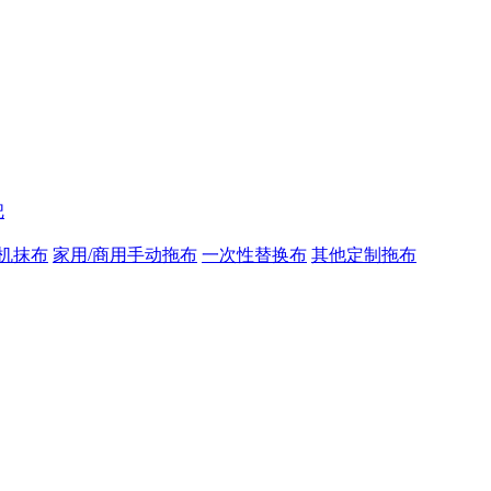
把
机抹布
家用/商用手动拖布
一次性替换布
其他定制拖布