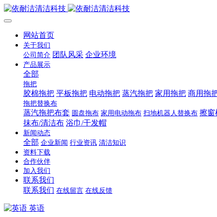
网站首页
关于我们
团队风采
企业环境
公司简介
产品展示
全部
拖把
胶棉拖把
平板拖把
电动拖把
蒸汽拖把
家用拖把
商用拖
拖把替换布
蒸汽拖把布套
擦窗
圆盘拖布
家用电动拖布
扫地机器人替换布
抹布/清洁布
浴巾/干发帽
新闻动态
全部
企业新闻
行业资讯
清洁知识
资料下载
合作伙伴
加入我们
联系我们
联系我们
在线留言
在线反馈
英语